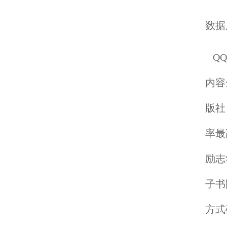
数据
QQ
内容
版社
率最
励志
子书
方式