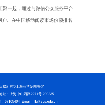
汇聚一起，通过与微信公众服务平台
用户。在中国移动阅读市场份额排名
版权所有©上海商学院图书馆
地址：上海中山西路2271号 200235
T：67105494 Email：lib@sbs.edu.cn